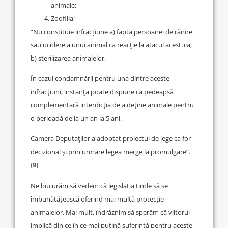
animale;
Zoofilia;
“Nu constituie infracțiune a) fapta persoanei de rănire
sau ucidere a unui animal ca reacţie la atacul acestuia;
b) sterilizarea animalelor.
În cazul condamnării pentru una dintre aceste
infracţiuni, instanţa poate dispune ca pedeapsă
complementară interdicţia de a deţine animale pentru
o perioadă de la un an la 5 ani.
Camera Deputaţilor a adoptat proiectul de lege ca for
decizional şi prin urmare legea merge la promulgare”.
(9)
Ne bucurăm să vedem că legislația tinde să se
îmbunătățească oferind mai multă protecție
animalelor. Mai mult, îndrăznim să sperăm că viitorul
implică din ce în ce mai puțină suferință pentru aceste