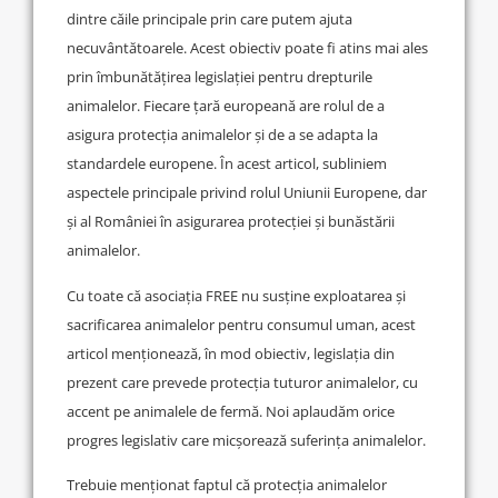
dintre căile principale prin care putem ajuta
necuvântătoarele. Acest obiectiv poate fi atins mai ales
prin îmbunătățirea legislației pentru drepturile
animalelor. Fiecare țară europeană are rolul de a
asigura protecția animalelor și de a se adapta la
standardele europene. În acest articol, subliniem
aspectele principale privind rolul Uniunii Europene, dar
și al României în asigurarea protecției și bunăstării
animalelor.
Cu toate că asociația FREE nu susține exploatarea și
sacrificarea animalelor pentru consumul uman, acest
articol menționează, în mod obiectiv, legislația din
prezent care prevede protecția tuturor animalelor, cu
accent pe animalele de fermă. Noi aplaudăm orice
progres legislativ care micșorează suferința animalelor.
Trebuie menționat faptul că protecția animalelor