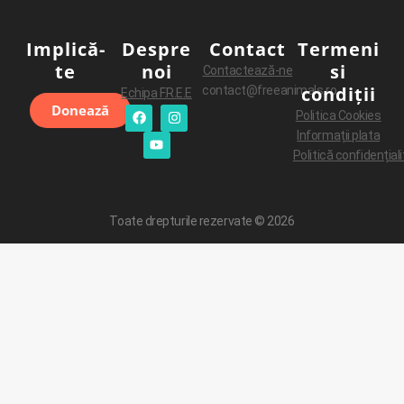
Implică-
Despre
Contact
Termeni
te
noi
si
Contacteaz
ă
-ne
condiții
contact@freeanimals.ro
Echipa F.R.E.E
Donează
Politica Cookies
Informa
ț
ii plata
Politică
confidențial
Toate drepturile rezervate © 2026