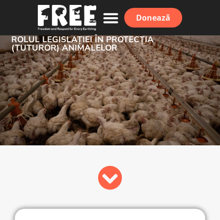
Donează
ROLUL LEGISLAȚIEI ÎN PROTECȚIA
Rapoarte și studii
Contactează-ne
(TUTUROR) ANIMALELOR