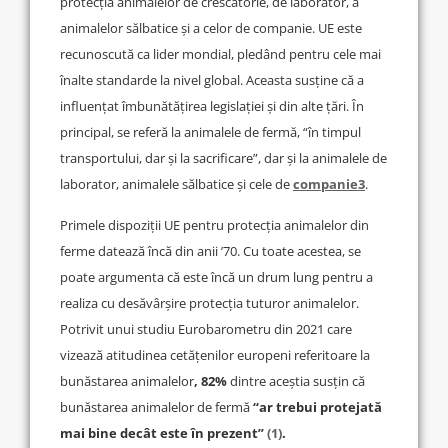
protecția animalelor de crescătorie, de laborator, a
animalelor sălbatice și a celor de companie. UE este
recunoscută ca lider mondial, pledând pentru cele mai
înalte standarde la nivel global. Aceasta susține că a
influențat îmbunătățirea legislației și din alte țări. În
principal, se referă la animalele de fermă, “în timpul
transportului, dar și la sacrificare”, dar și la animalele de
laborator, animalele sălbatice și cele de
companie3
.
Primele dispoziții UE pentru protecția animalelor din
ferme datează încă din anii ’70. Cu toate acestea, se
poate argumenta că este încă un drum lung pentru a
realiza cu desăvârșire protecția tuturor animalelor.
Potrivit unui studiu Eurobarometru din 2021 care
vizează atitudinea cetățenilor europeni referitoare la
bunăstarea animalelor
, 82%
dintre aceștia susțin că
bunăstarea animalelor de fermă
“ar trebui protejată
mai bine decât este în prezent”
(1)
.