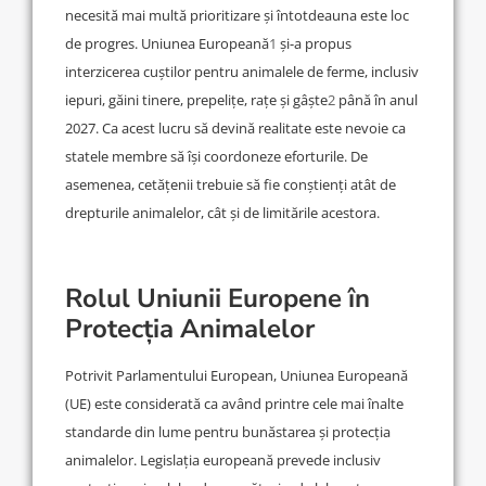
necesită mai multă prioritizare și întotdeauna este loc
de progres. Uniunea Europeană
1
și-a propus
interzicerea cuștilor pentru animalele de ferme, inclusiv
iepuri, găini tinere, prepelițe, rațe și gâște
2
până în anul
2027. Ca acest lucru să devină realitate este nevoie ca
statele membre să își coordoneze eforturile. De
asemenea, cetățenii trebuie să fie conștienți atât de
drepturile animalelor, cât și de limitările acestora.
Rolul Uniunii Europene în
Protecția Animalelor
Potrivit Parlamentului European, Uniunea Europeană
(UE) este considerată ca având printre cele mai înalte
standarde din lume pentru bunăstarea și protecția
animalelor. Legislația europeană prevede inclusiv