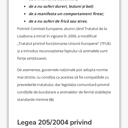
de a nu suferi dureri, leziuni și boli;
de a manifesta un comportament firesc;
de a nu suferi de frică sau stres.
Potrivit Comisiei Europene, atunci când Tratatul de la
Lisabona a intrat în vigoare în 2009, a modificat
„Tratatul privind funcționarea Uniunii Europene” (TFUE)
și a introdus recunoașterea faptului că animalele sunt
ființe simțitoare
6
.
De asemenea, guvernele naționale pot adopta norme
mai stricte, cu condiția ca acestea să fie compatibile cu
prevederile tratatului, dar legislația comunitară privind
condițiile de bunăstare a animalelor de fermă stabilește
standarde minime
(6)
.
Legea 205/2004 privind