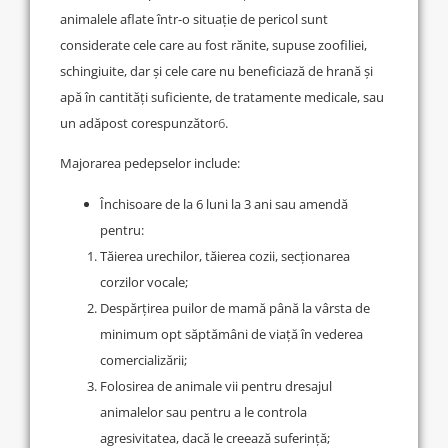
animalele aflate într-o situație de pericol sunt
considerate cele care au fost rănite, supuse zoofiliei,
schingiuite, dar și cele care nu beneficiază de hrană și
apă în cantități suficiente, de tratamente medicale, sau
un adăpost corespunzător
6
.
Majorarea pedepselor include:
Închisoare de la 6 luni la 3 ani sau amendă
pentru:
Tăierea urechilor, tăierea cozii, secționarea
corzilor vocale;
Despărțirea puilor de mamă până la vârsta de
minimum opt săptămâni de viață în vederea
comercializării;
Folosirea de animale vii pentru dresajul
animalelor sau pentru a le controla
agresivitatea, dacă le creează suferință;