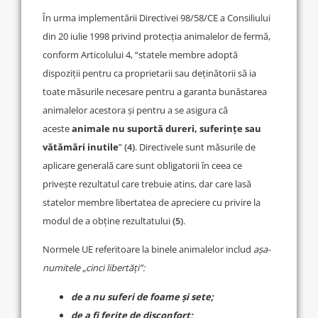
În urma implementării Directivei 98/58/CE a Consiliului
din 20 iulie 1998 privind protecția animalelor de fermă,
conform Articolului 4, “statele membre adoptă
dispoziții pentru ca proprietarii sau deținătorii să ia
toate măsurile necesare pentru a garanta bunăstarea
animalelor acestora și pentru a se asigura că
aceste
animale nu suportă dureri, suferințe sau
vătămări inutile
”
(4)
. Directivele sunt măsurile de
aplicare generală care sunt obligatorii în ceea ce
privește rezultatul care trebuie atins, dar care lasă
statelor membre libertatea de apreciere cu privire la
modul de a obține rezultatului
(5)
.
Normele UE referitoare la binele animalelor includ
așa-
numitele
„cinci libertăți”:
de a nu suferi de foame și sete;
de a fi ferite de disconfort;