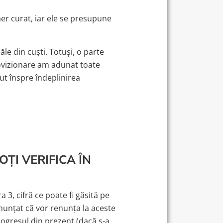
aer curat, iar ele se presupune
e din cuști. Totuși, o parte
provizionare am adunat toate
ut înspre îndeplinirea
ȚI VERIFICA ÎN
a 3, cifră ce poate fi găsită pe
 anunțat că vor renunța la aceste
rogresul din prezent (dacă s-a