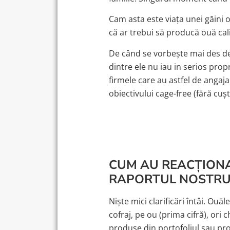
Cam asta este viața unei găini o
că ar trebui să producă ouă calit
De când se vorbește mai des des
dintre ele nu iau in serios prop
firmele care au astfel de angaj
obiectivului cage-free (fără cușt
CUM AU REACȚIONAT
RAPORTUL NOSTRU 
Niște mici clarificări întâi. Ouă
cofraj, pe ou (prima cifră), ori
produse din portofoliul sau prod