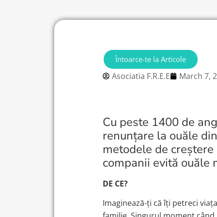
Întoarce-te la Articole
Asociatia F.R.E.E
March 7, 
Cu peste 1400 de ang
renunțare la ouăle din
metodele de creștere 
companii evită ouăle m
DE CE?
Imaginează-ți că îți petreci viaț
familie. Singurul moment când u