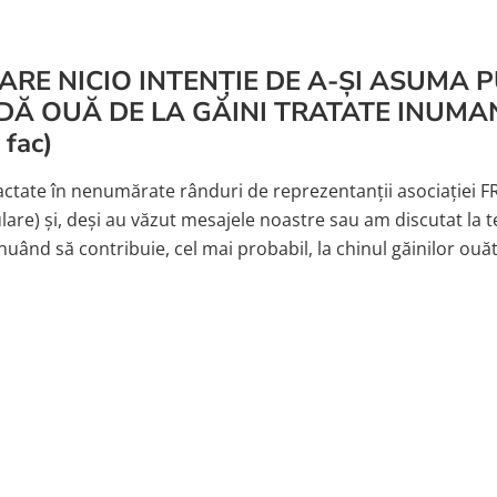
 ARE NICIO INTENȚIE DE A-ȘI ASUMA 
Ă OUĂ DE LA GĂINI TRATATE INUMAN? 
 fac)
actate în nenumărate rânduri de reprezentanții asociației FR
are) și, deși au văzut mesajele noastre sau am discutat la t
uând să contribuie, cel mai probabil, la chinul găinilor ouă