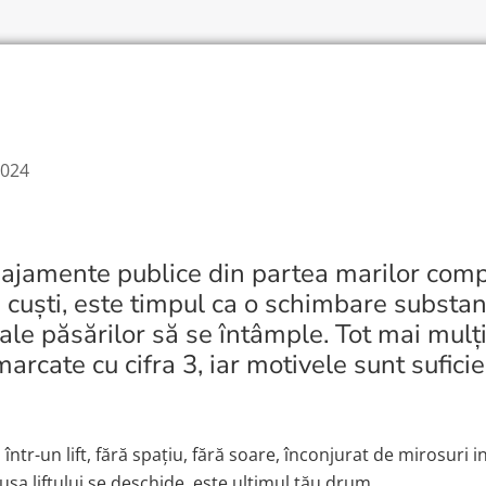
2024
ajamente publice din partea marilor comp
 cuști, este timpul ca o schimbare substan
ale păsărilor să se întâmple. Tot mai mulț
arcate cu cifra 3, iar motivele sunt suficie
a într-un lift, fără spațiu, fără soare, înconjurat de mirosuri 
șa liftului se deschide, este ultimul tău drum…