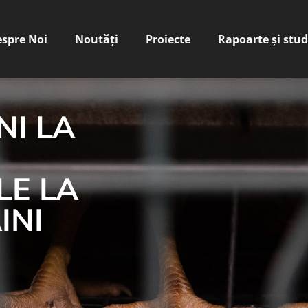
spre Noi
Noutăți
Proiecte
Rapoarte și stud
NI LA
LE LA
INI