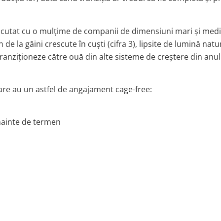
iscutat cu o mulțime de companii de dimensiuni mari și medi
de la găini crescute în cuști (cifra 3), lipsite de lumină natu
ranziționeze către ouă din alte sisteme de creștere din anul 
re au un astfel de angajament cage-free:
înainte de termen