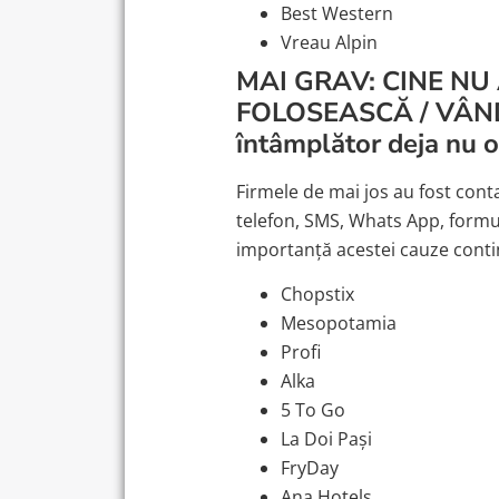
Best Western
Vreau Alpin
MAI GRAV: CINE NU
FOLOSEASCĂ / VÂND
întâmplător deja nu o
Firmele de mai jos au fost cont
telefon, SMS, Whats App, formul
importanță acestei cauze contin
Chopstix
Mesopotamia
Profi
Alka
5 To Go
La Doi Pași
FryDay
Ana Hotels