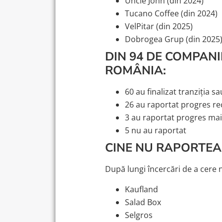
Uncle John (din 2024)
Tucano Coffee (din 2024)
VelPitar (din 2025)
Dobrogea Grup (din 2025
DIN 94 DE COMPANI
ROMÂNIA:
60 au finalizat tranziția s
26 au raportat progres re
3 au raportat progres mai
5 nu au raportat
CINE NU RAPORTEA
După lungi încercări de a cere n
Kaufland
Salad Box
Selgros