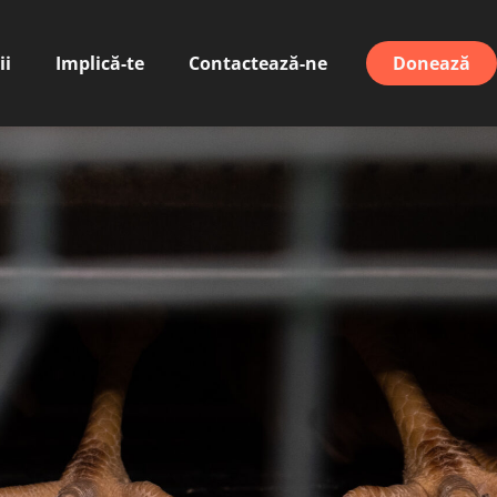
ii
Implică-te
Contactează-ne
Donează