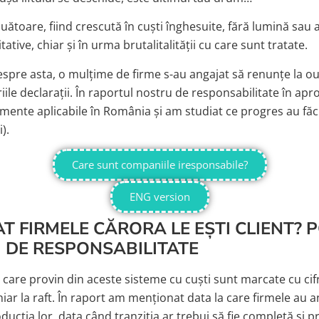
uătoare, fiind crescută în cuști înghesuite, fără lumină sau 
ative, chiar și în urma brutalitalității cu care sunt tratate.
pre asta, o mulțime de firme s-au angajat să renunțe la ouăl
riile declarații. În raportul nostru de responsabilitate în a
amente aplicabile în România și am studiat ce progres au făc
i).
Care sunt companiile iresponsabile?
ENG version
 FIRMELE CĂRORA LE EȘTI CLIENT? PO
DE RESPONSABILITATE
le care provin din aceste sisteme cu cuști sunt marcate cu cifr
 chiar la raft. În raport am menționat data la care firmele au
ucția lor, data când tranziția ar trebui să fie completă și p